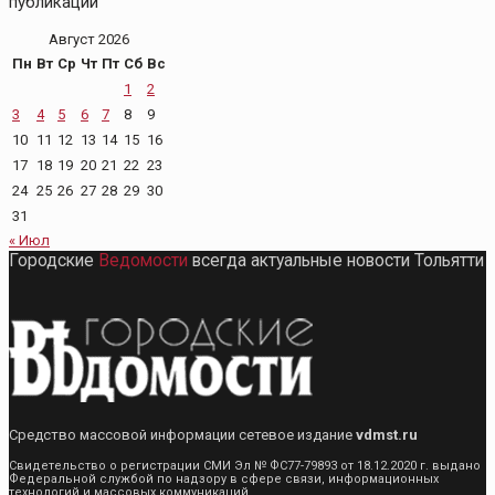
публикаций
Август 2026
Пн
Вт
Ср
Чт
Пт
Сб
Вс
1
2
3
4
5
6
7
8
9
10
11
12
13
14
15
16
17
18
19
20
21
22
23
24
25
26
27
28
29
30
31
« Июл
Городские
Ведомости
всегда актуальные новости Тольятти
Средство массовой информации сетевое издание
vdmst.ru
Свидетельство о регистрации СМИ Эл № ФС77-79893 от 18.12.2020 г. выдано
Федеральной службой по надзору в сфере связи, информационных
технологий и массовых коммуникаций.