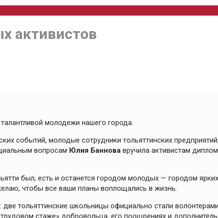
ых активистов
 талантливой молодежи нашего города.
ских событий, молодые сотрудники тольяттинских предприятий
социальным вопросам
Юлия Баннова
вручила активистам диплом
льятти был, есть и останется городом молодых — городом ярких
желаю, чтобы все ваши планы воплощались в жизнь.
 две тольяттинские школьницы официально стали волонтерами
о «трудовом стаже» добровольца, его поощрениях и дополнител