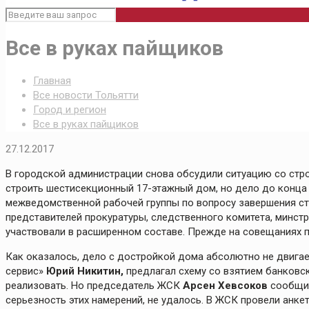
Все в руках пайщиков
Главная
Все новости Тольятти
Город и регион
Все в руках пайщиков
27.12.2017
В городской администрации снова обсудили ситуацию со стр
строить шестисекционный 17-этажный дом, но дело до конца 
межведомственной рабочей группы по вопросу завершения ст
представителей прокуратуры, следственного комитета, минст
участвовали в расширенном составе. Прежде на совещаниях п
Как оказалось, дело с достройкой дома абсолютно не двигае
сервис»
Юрий Никитин,
предлагал схему со взятием банковск
реализовать. Но председатель ЖСК
Арсен Хевсоков
сообщил
серьезность этих намерений, не удалось. В ЖСК провели анке