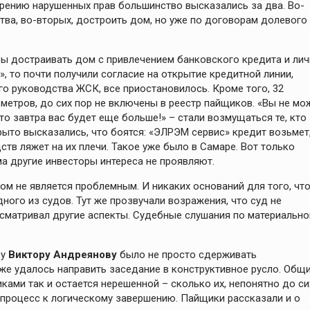
рению нарушенных прав большинство высказались за два. Во-
тва, во-вторых, достроить дом, но уже по договорам долевого
вы достраивать дом с привлечением банковского кредита и ли
, то почти получили согласие на открытие кредитной линии,
го руководства ЖСК, все приостановилось. Кроме того, 32
метров, до сих пор не включены в реестр пайщиков. «Вы не мо
 то завтра вас будет еще больше!» – стали возмущаться те, кто
ыто высказались, что боятся: «ЭЛРЭМ сервис» кредит возьмет
ств ляжет на их плечи. Такое уже было в Самаре. Вот только
а другие инвесторы интереса не проявляют.
м не является проблемным. И никаких оснований для того, чт
ного из судов. Тут же прозвучали возражения, что суд не
ссматривал другие аспекты. Судебные слушания по материальн
ву
Виктору Андреянову
было не просто сдерживать
 же удалось направить заседание в конструктивное русло. Общ
ами так и остается нерешенной – сколько их, непонятно до си
 процесс к логическому завершению. Пайщики рассказали и о