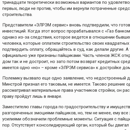
тринадцати теоретически возможных вариантов по удовлетво
первых, люди не против, чтобы им вернули потраченные средс
строительства.
Представители «ЭЛРЭМ сервис» вновь подтвердили, что гото
инвестиций. Когда этот вопрос прорабатывался с «Газ банком»
однако из-за следствия, которое ведется в отношении бывше
человека, которые оплатили строительство своих квадратных 
подтвердить оплату, обращайтесь в суд, как делали другие. А
официально уже признаны пайщиками. Часть членов ЖСК откр
дом так и не достроит, но зато потом возврат кредитных сред
имеется одно «но» – кроме «ЭЛРЭМ сервиса» к достройке дом
Полемику вызвало еще одно заявление, что недостроенный до
Минстрой признал его таковым, не имеется. Таково решение од
рассматривал материальные права участников стройки, он ра
праву пройдут лишь в январе.
Заместителю главы города по градостроительству и имущест
разгоряченных эмоциями пайщиков, но, тем не менее, ему все
усилиями обозначили проблемные моменты. Ситуация с пайщик
пор. Отсутствует консолидирующий орган, который бы двигал