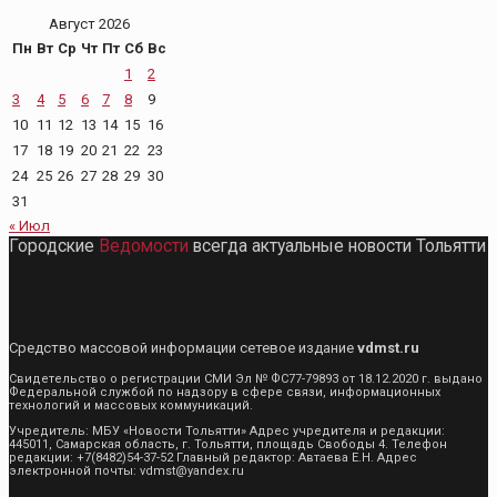
Август 2026
Пн
Вт
Ср
Чт
Пт
Сб
Вс
1
2
3
4
5
6
7
8
9
10
11
12
13
14
15
16
17
18
19
20
21
22
23
24
25
26
27
28
29
30
31
« Июл
Городские
Ведомости
всегда актуальные новости Тольятти
Средство массовой информации сетевое издание
vdmst.ru
Свидетельство о регистрации СМИ Эл № ФС77-79893 от 18.12.2020 г. выдано
Федеральной службой по надзору в сфере связи, информационных
технологий и массовых коммуникаций.
Учредитель: МБУ «Новости Тольятти» Адрес учредителя и редакции:
445011, Самарская область, г. Тольятти, площадь Свободы 4. Телефон
редакции: +7(8482)54-37-52 Главный редактор: Автаева Е.Н. Адрес
электронной почты: vdmst@yandex.ru