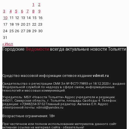
1
2
3
4
5
6
7
8
9
10
11
12
13
14
15
16
17
18
19
20
21
22
23
24
25
26
27
28
29
30
31
« Июл
Городские
Ведомости
всегда актуальные новости Тольятти
Средство массовой информации сетевое издание
vdmst.ru
Свидетельство о регистрации СМИ Эл № ФС77-79893 от 18.12.2020 г. выдано
Федеральной службой по надзору в сфере связи, информационных
технологий и массовых коммуникаций.
Учредитель: МБУ «Новости Тольятти» Адрес учредителя и редакции:
445011, Самарская область, г. Тольятти, площадь Свободы 4. Телефон
редакции: +7(8482)54-37-52 Главный редактор: Автаева Е.Н. Адрес
электронной почты: vdmst@yandex.ru
Возрастные ограничения: 18+
При частичном или полном использовании материалов данного сайт
активная ссылка на материал сайта - обязательна!