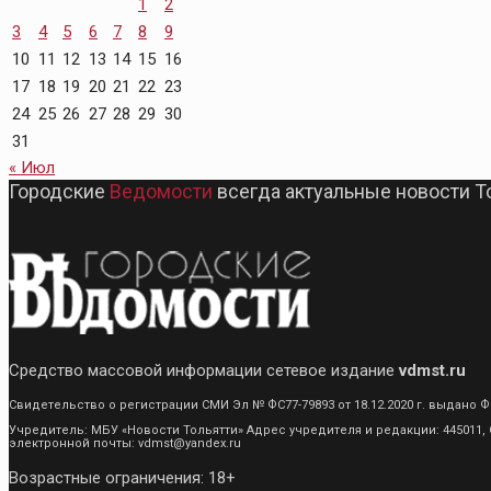
1
2
3
4
5
6
7
8
9
10
11
12
13
14
15
16
17
18
19
20
21
22
23
24
25
26
27
28
29
30
31
« Июл
Городские
Ведомости
всегда актуальные новости Т
Средство массовой информации сетевое издание
vdmst.ru
Свидетельство о регистрации СМИ Эл № ФС77-79893 от 18.12.2020 г. выдан
Учредитель: МБУ «Новости Тольятти» Адрес учредителя и редакции: 445011, С
электронной почты: vdmst@yandex.ru
Возрастные ограничения: 18+