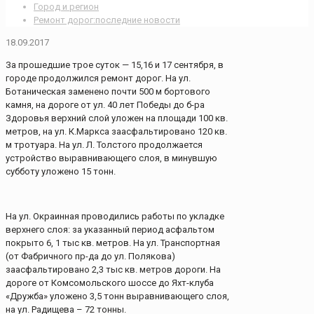
Город и регион
Ремонт дорог:последние новости
18.09.2017
За прошедшие трое суток — 15,16 и 17 сентября, в
городе продолжился ремонт дорог. На ул.
Ботаническая заменено почти 500 м бортового
камня, на дороге от ул. 40 лет Победы до б-ра
Здоровья верхний слой уложен на площади 100 кв.
метров, на ул. К.Маркса заасфальтировано 120 кв.
м тротуара. На ул. Л. Толстого продолжается
устройство выравнивающего слоя, в минувшую
субботу уложено 15 тонн.
На ул. Окраинная проводились работы по укладке
верхнего слоя: за указанный период асфальтом
покрыто 6, 1 тыс кв. метров. На ул. Транспортная
(от Фабричного пр-да до ул. Полякова)
заасфальтировано 2,3 тыс кв. метров дороги. На
дороге от Комсомольского шоссе до Яхт-клуба
«Дружба» уложено 3,5 тонн выравнивающего слоя,
на ул. Радищева – 72 тонны.