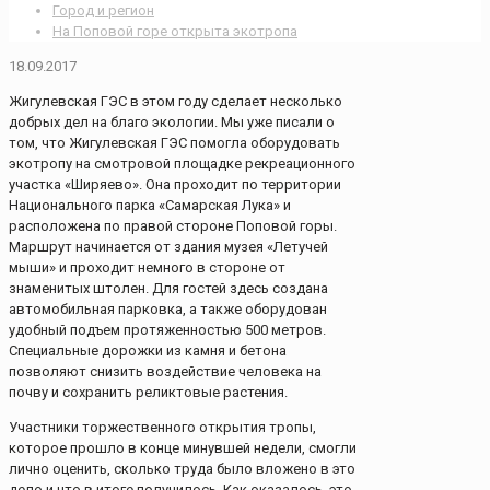
Город и регион
На Поповой горе открыта экотропа
18.09.2017
Жигулевская ГЭС в этом году сделает несколько
добрых дел на благо экологии. Мы уже писали о
том, что Жигулевская ГЭС помогла оборудовать
экотропу на смотровой площадке рекреационного
участка «Ширяево». Она проходит по территории
Национального парка «Самарская Лука» и
расположена по правой стороне Поповой горы.
Маршрут начинается от здания музея «Летучей
мыши» и проходит немного в стороне от
знаменитых штолен. Для гостей здесь создана
автомобильная парковка, а также оборудован
удобный подъем протяженностью 500 метров.
Специальные дорожки из камня и бетона
позволяют снизить воздействие человека на
почву и сохранить реликтовые растения.
Участники торжественного открытия тропы,
которое прошло в конце минувшей недели, смогли
лично оценить, сколько труда было вложено в это
дело и что в итоге получилось. Как оказалось, это