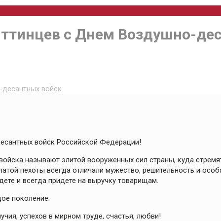
яттинцев с Днем Воздушно-де
-десантных войск
есантных войск Российской Федерации!
 войска называют элитой вооруженных сил страны, куда стремя
атой пехоты всегда отличали мужество, решительность и особ
едете и всегда придете на выручку товарищам.
дое поколение.
чия, успехов в мирном труде, счастья, любви!