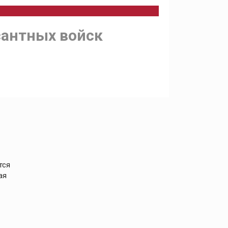
сантных войск
тся
ая