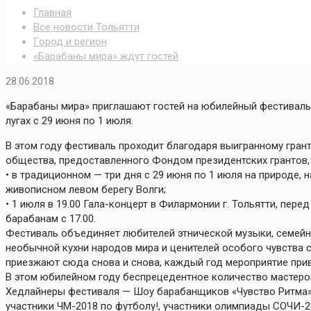
Главная
Все новости Тольятти
Город и регион
«Барабаны мира» ждут гостей
28.06.2018
«Барабаны мира» приглашают гостей на юбилейный фестиваль
лугах с 29 июня по 1 июля.
В этом году фестиваль проходит благодаря выигранному гра
общества, предоставленного Фондом президентских грантов, 
• в традиционном — три дня с 29 июня по 1 июля на природе, 
живописном левом берегу Волги;
• 1 июля в 19.00 Гала-концерт в Филармонии г. Тольятти, пе
барабанам с 17.00.
Фестиваль объединяет любителей этнической музыки, семейн
необычной кухни народов мира и ценителей особого чувства 
приезжают сюда снова и снова, каждый год мероприятие прив
В этом юбилейном году беспрецедентное количество мастеров,
Хедлайнеры фестиваля — Шоу барабанщиков «Чувство Ритма» (
участники ЧМ-2018 по футболу!, участники олимпиады СОЧИ-2