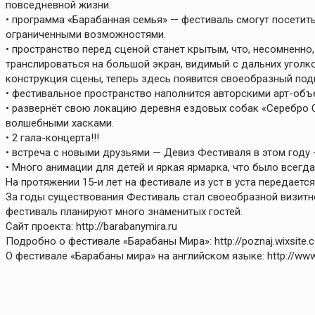
повседневной жизни.
• программа «Барабанная семья» — фестиваль смогут посетит
ограниченными возможностями.
• пространство перед сценой станет крытым, что, несомненно
транслироваться на большой экран, видимый с дальних уголк
конструкция сцены, теперь здесь появится своеобразный под
• фестивальное пространство наполнится авторскими арт-объ
• развернёт свою локацию деревня ездовых собак «Серебро 
волшебными хасками.
• 2 гала-концерта!!!
• встреча с новыми друзьями — Девиз Фестиваля в этом году 
• Много анимации для детей и яркая ярмарка, что было всегда
На протяжении 15-и лет на фестивале из уст в уста передается
За годы существования Фестиваль стал своеобразной визитн
фестиваль планируют много знаменитых гостей.
Сайт проекта: http://barabanymira.ru
Подробно о фестивале «Барабаны Мира»: http://poznaj.wixsite.
О фестивале «Барабаны мира» на английском языке: http://www