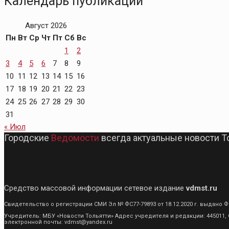
Календарь публикаций
Август 2026
Пн
Вт
Ср
Чт
Пт
Сб
Вс
1
2
3
4
5
6
7
8
9
10
11
12
13
14
15
16
17
18
19
20
21
22
23
24
25
26
27
28
29
30
31
« Июл
Городские
Ведомости
всегда актуальные новости Т
Средство массовой информации сетевое издание
vdmst.ru
Свидетельство о регистрации СМИ Эл № ФС77-79893 от 18.12.2020 г. выдан
Учредитель: МБУ «Новости Тольятти» Адрес учредителя и редакции: 445011, С
электронной почты: vdmst@yandex.ru