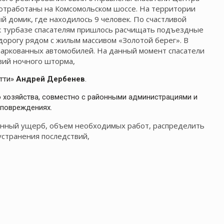
отработаны на Комсомольском шоссе. На территории
й домик, где находилось 9 человек. По счастливой
 к турбазе спасателям пришлось расчищать подъездные
 дорогу рядом с жилым массивом «Золотой берег». В
аркованных автомобилей. На данный момент спасатели
вий ночного шторма,
тти»
Андрей Дербенев
.
 хозяйства, совместно с районными администрациями и
повреждениях.
енный ущерб, объем необходимых работ, распределить
устранения последствий,