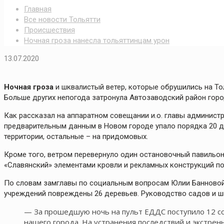
Главная
Все новости Тольятти
Происшествия
Ночная гроза нанесла тольяттинцам урон
13.07.2020
Ночная гроза
и шквалистый ветер, которые обрушились на То
Больше других непогода затронула Автозаводский район горо
Как рассказал на аппаратном совещании и.о. главы админис
предварительным данным в Новом городе упало порядка 20 д
территории, остальные – на придомовых.
Кроме того, ветром перевернуло один остановочный павильон 
«Славянский» элементами кровли и рекламных конструкций п
По словам замглавы по социальным вопросам Юлии Банновой,
учреждений повреждены 26 деревьев. Руководство садов и ш
— За прошедшую ночь на пульт ЕДДС поступило 12 с
нашего города. На устранения последствий и экстрен