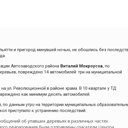
льятти и пригород минувшей ночью, не обошлись без последств
да.
трации Автозаводского района
Виталий Мокроусов
, по
еревьев, повреждено 14 автомобилей: три на муниципальной
на ул. Революционной в районе храма. В 10 квартале у ТД
овреждено как минимум десять автомобилей.
 по данным утро на территории муниципальных образовательн
кол приступило к устранению последствий.
ообщений об упавших деревьях в различных частях
ного реагирования были отправлены спасатели Центра