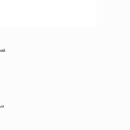
ий.
ых