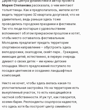
Директор Центра урбанистики и автор проекта
Мария Степанова
рассказала, о чем мечтают
тольяттинцы. Как и предполагалось, жители хотят
видеть территорию 32 квартала досуговой, что не
удивительно, ведь раньше здесь тоже
проводились городские праздники и фестивали.
Так что люди постарше с удовольствием
вспоминают об этом прекрасном прошлом и хотят,
чтобы место оставалось фестивальным.
Молодежь предлагает придать территории
спортивное направление – обустроить здесь
велодорожки, скалодром, скейт-парк… Граждане,
имеющие детей, естественно, в первую очередь
думают о своих детях – им нужны детские
площадки. Много предложений поступило по
посадке цветников и созданию ландшафтных
композиций.
Никто не хочет, чтобы здесь велась какая-то
уплотнительная застройка. Но на территории есть
выкупленный участок, то есть находящийся в
частной собственности. И уж тут, как говорится,
хозяин-барин. Респонденты соцопроса надеются,
что здесь хотя бы построят центр семейного