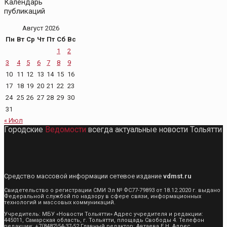
Календарь
публикаций
Август 2026
Пн
Вт
Ср
Чт
Пт
Сб
Вс
1
2
3
4
5
6
7
8
9
10
11
12
13
14
15
16
17
18
19
20
21
22
23
24
25
26
27
28
29
30
31
« Июл
Городские
Ведомости
всегда актуальные новости Тольятти
Средство массовой информации сетевое издание
vdmst.ru
Свидетельство о регистрации СМИ Эл № ФС77-79893 от 18.12.2020 г. выдано
Федеральной службой по надзору в сфере связи, информационных
технологий и массовых коммуникаций.
Учредитель: МБУ «Новости Тольятти» Адрес учредителя и редакции:
445011, Самарская область, г. Тольятти, площадь Свободы 4. Телефон
редакции: +7(8482)54-37-52 Главный редактор: Автаева Е.Н. Адрес