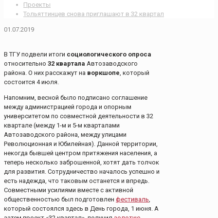
Проекты
Тольяттинцев снова приглашают в 32 квартал
01.07.2019
В ТГУ подвели итоги
социологического опроса
относительно
32 квартала
Автозаводского
района. О них расскажут на
воркшопе
, который
состоится 4 июля.
Напомним, весной было подписано соглашение
между администрацией города и опорным
университетом по совместной деятельности в 32
квартале (между 1-м и 5-м кварталами
Автозаводского района, между улицами
Революционная и Юбилейная). Данной территории,
некогда бывшей центром притяжения населения, а
теперь несколько заброшенной, хотят дать толчок
для развития. Сотрудничество началось успешно и
есть надежда, что таковым останется и впредь.
Совместными усилиями вместе с активной
общественностью был подготовлен
фестиваль
,
который состоялся здесь в День города, 1 июня. А
затем проект «32 квартал» получил
золотую