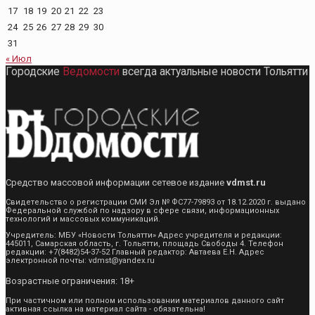
17
18
19
20
21
22
23
24
25
26
27
28
29
30
31
« Июл
Городские
Ведомости
всегда актуальные новости Тольятти
Средство массовой информации сетевое издание
vdmst.ru
Свидетельство о регистрации СМИ Эл № ФС77-79893 от 18.12.2020 г. выдано
Федеральной службой по надзору в сфере связи, информационных
технологий и массовых коммуникаций.
Учредитель: МБУ «Новости Тольятти» Адрес учредителя и редакции:
445011, Самарская область, г. Тольятти, площадь Свободы 4. Телефон
редакции: +7(8482)54-37-52 Главный редактор: Автаева Е.Н. Адрес
электронной почты: vdmst@yandex.ru
Возрастные ограничения: 18+
При частичном или полном использовании материалов данного сайт
активная ссылка на материал сайта - обязательна!