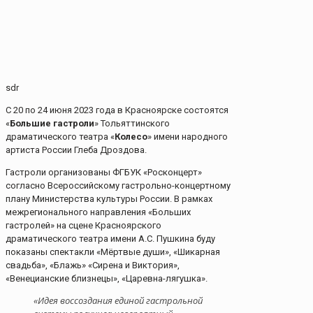
sdr
С 20 по 24 июня 2023 года в Красноярске состоятся
«
Большие гастроли
» Тольяттинского
драматического театра «
Колесо
» имени народного
артиста России Глеба Дроздова.
Гастроли организованы ФГБУК «Росконцерт»
согласно Всероссийскому гастрольно-концертному
плану Министерства культуры России. В рамках
межрегионального направления «Больших
гастролей» на сцене Красноярского
драматического театра имени А.С. Пушкина буду
показаны спектакли «Мёртвые души», «Шикарная
свадьба», «Блажь» «Сирена и Виктория»,
«Венецианские близнецы», «Царевна-лягушка».
«Идея воссоздания единой гастрольной