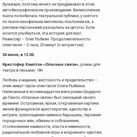
бульваре, поэтому ничего не придумывал в этом
автобиографическом произведении. Великолепная
пьеса полюбилась театральной публике, у снятого
по пьесе кинофильма миллионы поклонников, а
реплики персонажей разошлись на цитаты. Если
хочется улыбнуться, эта история для вас!..
Режиссёр – Олег Рыбкин. Продолжительность
спектакля – 2 часа, 20 минут (с антрактом).
24 июня, в 12.00.
Кристофер Хэмптон «Опасные связи»
, роман для
театра в письмах. 18+
Любовь и мщение, жестокость и предательство –
этим живут герои спектакля Олега Рыбкина.
Написанный в восемнадцатом веке роман Шадерло
де Лакло «Опасные связи» был сенсацией своего
времени. Остроумная, яркая, откровенная картина
жизни французской аристократии, адюльтер и
интриги, грехопадение наивных барышень, терзания
порядочных жён, обманы и соблазнения,
столкновения наивности, опыта и невинности,
рациональной любовной игры и искреннего чувства