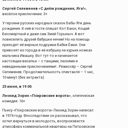
Сергей Селеменев «С днём рождения, Яга!»
,
весёлое приключение. 3+
У героини русских народных сказок Бабы Яги день
рождения. К ней в гости спешат Кот Баюн, Кощей
Бессмертный и даже сам Змей Горыныч. А вот
повеселить друзей бабушке нечем! Но на помощь
приходят её верные подружки Бабки Ёжки. Они
привозят из города в её избушку на курьих ножках
мальчика Ивашку. Вот тут-то и начинается
настоящее веселье – с танцами, песнями и
невиданными приключениями!.. Режиссёр – Сергей
Селеменев. Продолжительность спектакля – 1 час,
10 минут (без антракта).
23 июня, в 19.00.
Леонид Зорин «Покровские ворота»
, элегическая
комедия. 16+
Пьесу «Покровские ворота» Леонид Зорин написал
в 1974 году. Впоследствии он рассказывал, что
хотел вернуться в молодость, воспроизвести
атмосферу коммунальной квартиры на Петровском