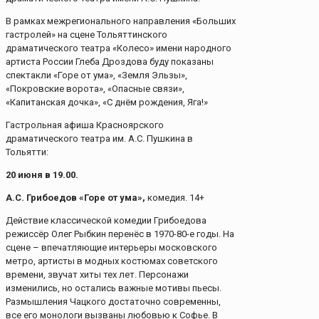
В рамках межрегионального направления «Больших
гастролей» на сцене Тольяттинского
драматического театра «Колесо» имени народного
артиста России Глеба Дроздова буду показаны
спектакли «Горе от ума», «Земля Эльзы»,
«Покровские ворота», «Опасные связи»,
«Капитанская дочка», «С днём рождения, Яга!»
Гастрольная афиша Красноярского
драматического театра им. А.С. Пушкина в
Тольятти:
20 июня в 19.00.
А.С. Грибоедов «Горе от ума»,
комедия. 14+
Действие классической комедии Грибоедова
режиссёр Олег Рыбкин перенёс в 1970-80-е годы. На
сцене – впечатляющие интерьеры московского
метро, артисты в модных костюмах советского
времени, звучат хиты тех лет. Персонажи
изменились, но остались важные мотивы пьесы.
Размышления Чацкого достаточно современны,
все его монологи вызваны любовью к Софье. В