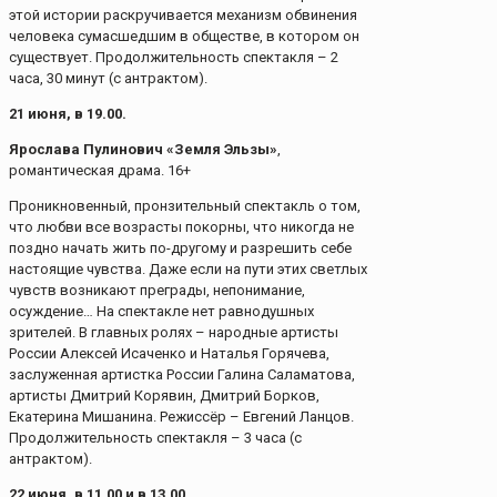
этой истории раскручивается механизм обвинения
человека сумасшедшим в обществе, в котором он
существует. Продолжительность спектакля – 2
часа, 30 минут (с антрактом).
21 июня, в 19.00.
Ярослава Пулинович «Земля Эльзы»
,
романтическая драма. 16+
Проникновенный, пронзительный спектакль о том,
что любви все возрасты покорны, что никогда не
поздно начать жить по-другому и разрешить себе
настоящие чувства. Даже если на пути этих светлых
чувств возникают преграды, непонимание,
осуждение… На спектакле нет равнодушных
зрителей. В главных ролях – народные артисты
России Алексей Исаченко и Наталья Горячева,
заслуженная артистка России Галина Саламатова,
артисты Дмитрий Корявин, Дмитрий Борков,
Екатерина Мишанина. Режиссёр – Евгений Ланцов.
Продолжительность спектакля – 3 часа (с
антрактом).
22 июня, в 11.00 и в 13.00.