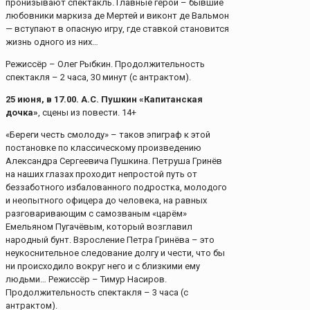
пронизывают спектакль. Главные герои – бывшие
любовники маркиза де Мертей и виконт де Вальмон
— вступают в опасную игру, где ставкой становится
жизнь одного из них…
Режиссёр – Олег Рыбкин. Продолжительность
спектакля – 2 часа, 30 минут (с антрактом).
25 июня, в 17.00. А.С. Пушкин «Капитанская
дочка»
, сцены из повести. 14+
«Береги честь смолоду» – таков эпиграф к этой
постановке по классическому произведению
Александра Сергеевича Пушкина. Петруша Гринёв
на наших глазах проходит непростой путь от
беззаботного избалованного подростка, молодого
и неопытного офицера до человека, на равных
разговаривающим с самозваным «царём»
Емельяном Пугачёвым, который возглавил
народный бунт. Взросление Петра Гринёва – это
неукоснительное следование долгу и чести, что бы
ни происходило вокруг него и с близкими ему
людьми… Режиссёр – Тимур Насиров.
Продолжительность спектакля – 3 часа (с
антрактом).