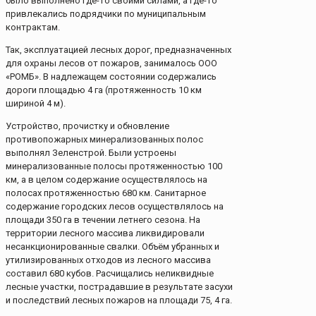
было выполнено где-то своими силами, а где-то
привлекались подрядчики по муниципальным
контрактам.
Так, эксплуатацией лесных дорог, предназначенных
для охраны лесов от пожаров, занималось ООО
«РОМБ». В надлежащем состоянии содержались
дороги площадью 4 га (протяженность 10 км
шириной 4 м).
Устройство, прочистку и обновление
противопожарных минерализованных полос
выполнял Зеленстрой. Были устроены
минерализованные полосы протяженностью 100
км, а в целом содержание осуществлялось на
полосах протяженностью 680 км. Санитарное
содержание городских лесов осуществлялось на
площади 350 га в течении летнего сезона. На
территории лесного массива ликвидировали
несанкционированные свалки. Объём убранных и
утилизированных отходов из лесного массива
составил 680 кубов. Расчищались неликвидные
лесные участки, пострадавшие в результате засухи
и последствий лесных пожаров на площади 75, 4 га.