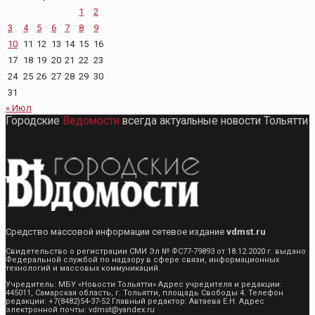
1
2
3
4
5
6
7
8
9
10
11
12
13
14
15
16
17
18
19
20
21
22
23
24
25
26
27
28
29
30
31
« Июл
Городские
Ведомости
всегда актуальные новости Тольятти
Средство массовой информации сетевое издание
vdmst.ru
Свидетельство о регистрации СМИ Эл № ФС77-79893 от 18.12.2020 г. выдано
Федеральной службой по надзору в сфере связи, информационных
технологий и массовых коммуникаций.
Учредитель: МБУ «Новости Тольятти» Адрес учредителя и редакции:
445011, Самарская область, г. Тольятти, площадь Свободы 4. Телефон
редакции: +7(8482)54-37-52 Главный редактор: Автаева Е.Н. Адрес
электронной почты: vdmst@yandex.ru