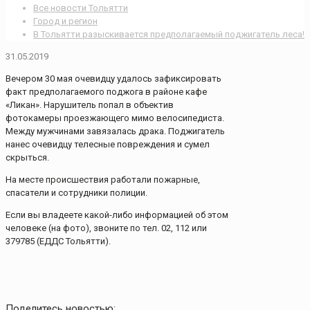
Все новости Тольятти
Город и регион
В Тольятти разыскивается предполагаемый поджигатель леса!
31.05.2019
Вечером 30 мая очевидцу удалось зафиксировать
факт предполагаемого поджога в районе кафе
«Ликан». Нарушитель попал в объектив
фотокамеры проезжающего мимо велосипедиста.
Между мужчинами завязалась драка. Поджигатель
нанес очевидцу телесные повреждения и сумел
скрыться.
На месте происшествия работали пожарные,
спасатели и сотрудники полиции.
Если вы владеете какой-либо информацией об этом
человеке (на фото), звоните по тел. 02, 112 или
379785 (ЕДДС Тольятти).
Поделитесь новостью: