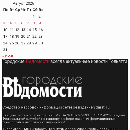
Август 2026
Пн
Вт
Ср
Чт
Пт
Сб
Вс
1
2
3
4
5
6
7
8
9
10
11
12
13
14
15
16
17
18
19
20
21
22
23
24
25
26
27
28
29
30
31
« Июл
Городские
Ведомости
всегда актуальные новости Тольятти
Средство массовой информации сетевое издание
vdmst.ru
Свидетельство о регистрации СМИ Эл № ФС77-79893 от 18.12.2020 г. выдано
Федеральной службой по надзору в сфере связи, информационных
технологий и массовых коммуникаций.
Учредитель: МБУ «Новости Тольятти» Адрес учредителя и редакции: