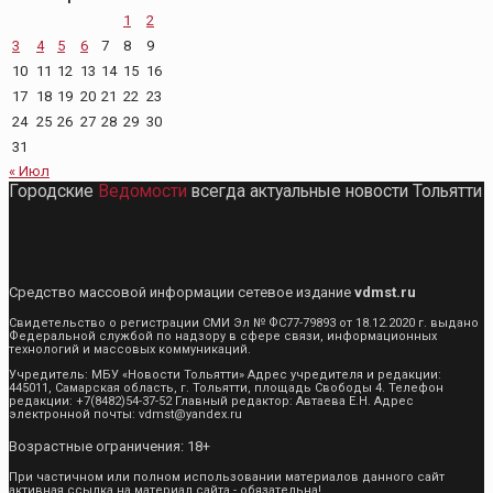
1
2
3
4
5
6
7
8
9
10
11
12
13
14
15
16
17
18
19
20
21
22
23
24
25
26
27
28
29
30
31
« Июл
Городские
Ведомости
всегда актуальные новости Тольятти
Средство массовой информации сетевое издание
vdmst.ru
Свидетельство о регистрации СМИ Эл № ФС77-79893 от 18.12.2020 г. выдано
Федеральной службой по надзору в сфере связи, информационных
технологий и массовых коммуникаций.
Учредитель: МБУ «Новости Тольятти» Адрес учредителя и редакции:
445011, Самарская область, г. Тольятти, площадь Свободы 4. Телефон
редакции: +7(8482)54-37-52 Главный редактор: Автаева Е.Н. Адрес
электронной почты: vdmst@yandex.ru
Возрастные ограничения: 18+
При частичном или полном использовании материалов данного сайт
активная ссылка на материал сайта - обязательна!