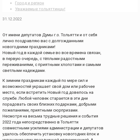
Город и регион
Уважаемые тольяттинцы!
31.12.2022
От имени депутатов Думы г.о. Тольятти и от себя
лично поздравляю вас с долгожданными
новогодними праздниками!
Новый год в каждой семье во все времена связан,
в первую очередь, с тёплыми радостными
переживаниями, с приятными хлопотами и самыми
светлыми надеждами.
К зимним праздникам каждый по мере сил и
возможностей украшает свой дом или рабочее
место, если встретить Новый год довелось на
службе. Любой человек старается в эти дни
порадовать своих близких подарками, добрыми
пожеланиями, приятными сюрпризами.
Несмотря на весьма трудные решения и события
2022 года непосредственно в Тольятти
совместными усилиями администрации и депутатов
удалось обеспечить установку новогодних ёлок и
украшение улиц праздничной иллюминацией. А