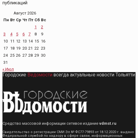
публикаций
Август 2026
Пн
Вт
Ср
Чт
Пт
Сб
Вс
1
2
3
4
5
6
7
8
9
10
11
12
13
14
15
16
17
18
19
20
21
22
23
24
25
26
27
28
29
30
31
« Июл
Городские
Ведомости
всегда актуальные новости Тольятти
Средство массовой информации сетевое издание
vdmst.ru
Свидетельство о регистрации СМИ Эл № ФС77-79893 от 18.12.2020 г. выдано
Федеральной службой по надзору в сфере связи, информационных