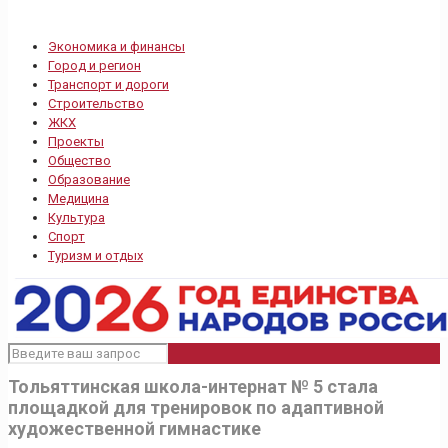
Экономика и финансы
Город и регион
Транспорт и дороги
Строительство
ЖКХ
Проекты
Общество
Образование
Медицина
Культура
Спорт
Туризм и отдых
Тольяттинская школа-интернат № 5 стала
площадкой для тренировок по адаптивной
художественной гимнастике