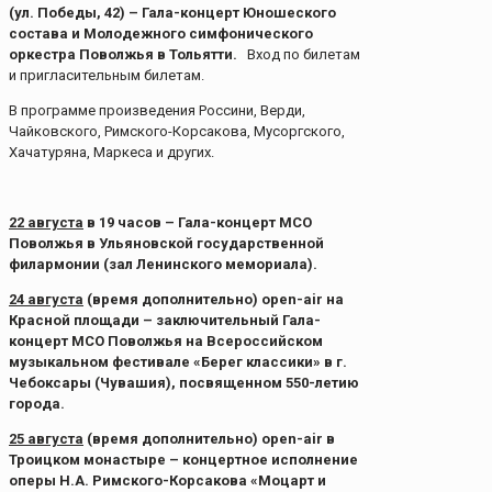
(ул. Победы, 42) – Гала-концерт Юношеского
состава и Молодежного симфонического
оркестра Поволжья в Тольятти.
Вход по билетам
и пригласительным билетам.
В программе произведения Россини, Верди,
Чайковского, Римского-Корсакова, Мусоргского,
Хачатуряна, Маркеса и других.
22 августа
в 19 часов – Гала-концерт МСО
Поволжья в Ульяновской государственной
филармонии (зал Ленинского мемориала).
24 августа
(время дополнительно) open-air на
Красной площади – заключительный Гала-
концерт МСО Поволжья на Всероссийском
музыкальном фестивале «Берег классики» в г.
Чебоксары (Чувашия), посвященном 550-летию
города.
25 августа
(время дополнительно) open-air в
Троицком монастыре – концертное исполнение
оперы Н.А. Римского-Корсакова «Моцарт и