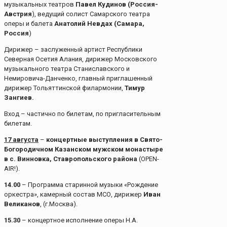
музыкальных театров
Павел Кудинов (Россия-
Австрия
), ведущий солист Самарского театра
оперы и балета
Анатолий Невдах (Самара,
Россия
)
Дирижер – заслуженный артист Республики
Северная Осетия Алания, дирижер Московского
музыкального театра Станиславского и
Немировича-Данченко, главный приглашенный
дирижер Тольяттинской филармонии,
Тимур
Зангиев.
Вход – частично по билетам, по пригласительным
билетам.
17 августа
–
концертные выступления в
Свято-
Богородичном Казанском мужском монастыре
в с. Винновка, Ставропольского района
(OPEN-
AIR!).
14.00
– Программа старинной музыки «Рождение
оркестра», камерный состав МСО, дирижер
Иван
Великанов
, (г.Москва).
15.30
– концертное исполнение оперы Н.А.