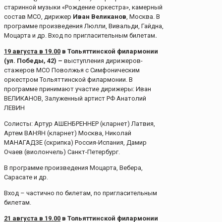
старинной музыки «Рождение оркестра», камерный
состав МСО, дирижер
Иван Великанов
, Москва. В
программе произведения Люлли, Вивальди, Гайдна,
Моцарта и др. Вход по пригласительным билетам
.
19 августа в 19.00
в Тольяттинской филармонии
(ул. Победы, 42) –
выступления дирижеров-
стажеров МСО Поволжья с Симфоническим
оркестром Тольяттинской филармонии. В
программе принимают участие дирижеры: Иван
ВЕЛИКАНОВ, Залуженный артист РФ Анатолий
ЛЕВИН
Солисты: Артур АШЕНБРЕННЕР (кларнет) Латвия,
Артем ВАНЯН (кларнет) Москва, Николай
МАНАГАДЗЕ (скрипка) Россия-Испания, Дамир
Очаев (виолончель) Санкт-Петербург.
В программе произведения Моцарта, Вебера,
Сарасате и др.
Вход – частично по билетам, по пригласительным
билетам.
21 августа в 19.00
в Тольяттинской филармонии