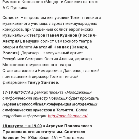
Римского-Корсакова «Моцарт и Сальери» на текст
А.С. Пушкина.
Солисты – в прошлом выпускники Тольяттинского
музыкального училища: лауреат международных
конкурсов, приглашенный солист европейских
музыкальных театров
Павел Кудинов (Россия-
Австрия
), ведущий солист Самарского театра
оперы и балета
Анатолий Невдах (Самара,
Россия
). Дирижер – заслуженный артист
Республики Северная Осетия Алания, дирижер
Московского музыкального театра
Станиславского и Немировича-Данченко, главный
приглашенный дирижер Тольяттинской
филармонии
Тимур Зангиев.
17-19 АВГУСТА
в рамках проекта «Молодежный
симфонический оркестр Поволжья будет проходить
Первая Всероссийская конференция молодежных
симфонических оркестров в Тольятти.
Более
подробная информация:
http://mso.filarman.ru/
18 августа – в 19.00
в Атриуме Поволжского
Православного института им. Святителя
Алексия (
ул. Юбилейная, 4А) — Программа