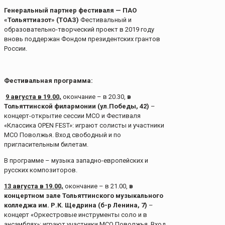
Генеральный партнер фестиваля — ПАО
«Тольяттиазот» (ТОАЗ)
Фестивальный и
образовательно-творческий проект в 2019 году
вновь поддержан Фондом президентских грантов
России.
Фестивальная программа:
9 августа в 19.00,
окончание – в 20.30,
в
Тольяттинской филармонии (ул.Победы, 42)
–
концерт-открытие сессии МСО и Фестиваля
«Классика OPEN FEST»: играют солисты и участники
МСО Поволжья. Вход свободный и по
пригласительным билетам.
В программе – музыка западно-европейских и
русских композиторов.
13 августа в 19.00,
окончание – в 21.00,
в
концертном зале Тольяттинского музыкального
колледжа им. Р.К. Щедрина (б-р Ленина, 7)
–
концерт «Оркестровые инструменты соло и в
ансамблях»: играют участники МСО Поволжья. Вход