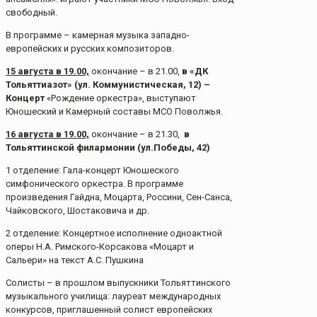
свободный.
В программе – камерная музыка западно-
европейских и русских композиторов.
15 августа в 19.00,
окончание – в 21.00,
в «ДК
Тольяттиазот» (ул. Коммунистическая, 12) –
Концерт
«Рождение оркестра», выступают
Юношеский и Камерный составы МСО Поволжья.
16 августа в 19.00,
окончание – в 21.30,
в
Тольяттинской филармонии (ул.Победы, 42)
1 отделение: Гала-концерт Юношеского
симфонического оркестра. В программе
произведения Гайдна, Моцарта, Россини, Сен-Санса,
Чайковского, Шостаковича и др.
2 отделение: Концертное исполнение одноактной
оперы Н.А. Римского-Корсакова «Моцарт и
Сальери» на текст А.С. Пушкина
Солисты – в прошлом выпускники Тольяттинского
музыкального училища: лауреат международных
конкурсов, приглашенный солист европейских