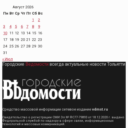
Август 2026
Пн
Вт
Ср
Чт
Пт
Сб
Вс
1
2
3
4
5
6
7
8
9
10
11
12
13
14
15
16
17
18
19
20
21
22
23
24
25
26
27
28
29
30
31
« Июл
Городские
Ведомости
всегда актуальные новости Тольятти
Средство массовой информации сетевое издание
vdmst.ru
Свидетельство о регистрации СМИ Эл № ФС77-79893 от 18.12.2020 г. выдано
Федеральной службой по надзору в сфере связи, информационных
технологий и массовых коммуникаций.