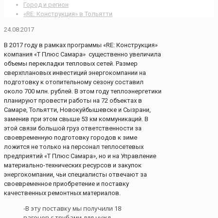
Город и регион
«RE: Конструкция» в Тольятти
24.08.2017
В 2017 году в рамках программы «RE: Конструкция»
компания «Т Плюс Самара» существенно увеличила
объемы перекладки тепловых сетей. Размер
сверхплановых инвестиций энергокомпании на
подготовку к отопительному сезону составил
около 700 млн. рублей. В этом году теплоэнергетики
планируют провести работы на 72 объектах в
Самаре, Тольятти, Новокуйбышевске и Сызрани,
заменив при этом свыше 53 км коммуникаций. В
этой связи большой груз ответственности за
своевременную подготовку городов к зиме
ложится не только на персонал теплосетевых
предприятий «Т Плюс Самара», но и на Управление
материально-технических ресурсов и закупок
энергокомпании, чьи специалисты отвечают за
своевременное приобретение и поставку
качественных ремонтных материалов.
-В эту поставку мы получили 18
вагонов с трубами для нужд