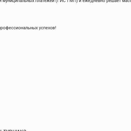
и муниципальных платежей (ГИС ГМП) и ежедневно решает мас
профессиональных успехов!
ьтурника