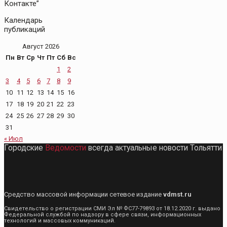
Контакте”
Календарь
публикаций
Август 2026
Пн
Вт
Ср
Чт
Пт
Сб
Вс
1
2
3
4
5
6
7
8
9
10
11
12
13
14
15
16
17
18
19
20
21
22
23
24
25
26
27
28
29
30
31
« Июл
Городские
Ведомости
всегда актуальные новости Тольятти
Средство массовой информации сетевое издание
vdmst.ru
Свидетельство о регистрации СМИ Эл № ФС77-79893 от 18.12.2020 г. выдано
Федеральной службой по надзору в сфере связи, информационных
технологий и массовых коммуникаций.