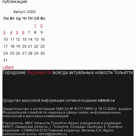
публикаций
Август 2026
Пн
Вт
Ср
Чт
Пт
Сб
Вс
1
2
3
4
5
6
7
8
9
10
11
12
13
14
15
16
17
18
19
20
21
22
23
24
25
26
27
28
29
30
31
« Июл
Городские
Ведомости
всегда актуальные новости Тольятти
Средство массовой информации сетевое издание
vdmst.ru
Свидетельство о регистрации СМИ Эл № ФС77-79893 от 18.12.2020 г. выдано
Федеральной службой по надзору в сфере связи, информационных
технологий и массовых коммуникаций.
Учредитель: МБУ «Новости Тольятти» Адрес учредителя и редакции:
445011, Самарская область, г. Тольятти, площадь Свободы 4. Телефон
редакции: +7(8482)54-37-52 Главный редактор: Автаева Е.Н. Адрес
электронной почты: vdmst@yandex.ru