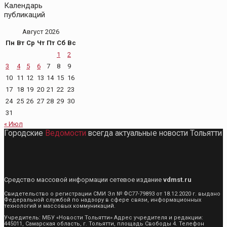
Календарь
публикаций
Август 2026
Пн
Вт
Ср
Чт
Пт
Сб
Вс
1
2
3
4
5
6
7
8
9
10
11
12
13
14
15
16
17
18
19
20
21
22
23
24
25
26
27
28
29
30
31
« Июл
Городские
Ведомости
всегда актуальные новости Тольятти
Средство массовой информации сетевое издание
vdmst.ru
Свидетельство о регистрации СМИ Эл № ФС77-79893 от 18.12.2020 г. выдано
Федеральной службой по надзору в сфере связи, информационных
технологий и массовых коммуникаций.
Учредитель: МБУ «Новости Тольятти» Адрес учредителя и редакции:
445011, Самарская область, г. Тольятти, площадь Свободы 4. Телефон