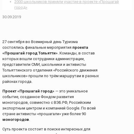
2000 школьников приняли участие в проекте «Прошагай
город»
30.09.2019
27 сентября во Всемирный день Туризма
состоялись финальные мероприятия
проекта
«Прошагай город Тольятти»
. Команды, в состав
которых вошли сотрудники администрации,
представители СМИ, школьники и активисты
Тольяттинского отделения «Российского движения
школьников» прошли по трём маршрутам в разных
районах города.
Проект «Прошагай город»
— это уникальное
событие, созданное Фондом развития
моногородов, совместно с ВЭБ.РФ, Российским
экспортным центром и компанией Google. По всей
стране активисты «прошагали» уже более 90
моногородов
.
Суть проекта состоит в поиске интересных для