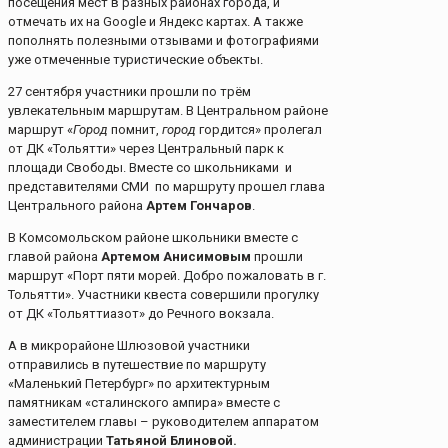
посещения мест в разных районах города, и
отмечать их на Google и Яндекс картах. А также
пополнять полезными отзывами и фотографиями
уже отмеченные туристические объекты.
27 сентября участники прошли по трём
увлекательным маршрутам. В Центральном районе
маршрут «
Город
помнит,
город
гордится» пролегал
от ДК «Тольятти» через Центральный парк к
площади Свободы. Вместе со школьниками и
представителями СМИ по маршруту прошел глава
Центрального района
Артем Гончаров
.
В Комсомольском районе школьники вместе с
главой района
Артемом Анисимовым
прошли
маршрут «Порт пяти морей. Добро пожаловать в г.
Тольятти». Участники квеста совершили прогулку
от ДК «Тольяттиазот» до Речного вокзала.
А в микрорайоне Шлюзовой участники
отправились в путешествие по маршруту
«Маленький Петербург» по архитектурным
памятникам «сталинского ампира» вместе с
заместителем главы – руководителем аппаратом
администрации
Татьяной Блиновой.