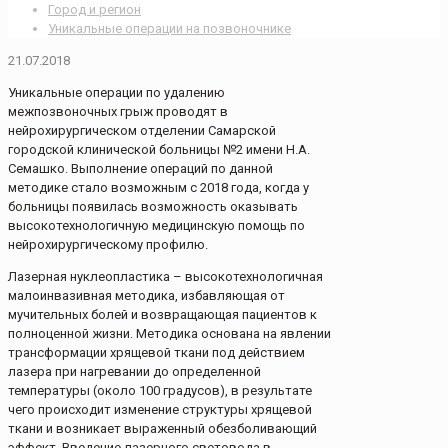
Город и регион
Уникальные операции на позвоночнике
21.07.2018
Уникальные операции по удалению
межпозвоночных грыж проводят в
нейрохирургическом отделении Самарской
городской клинической больницы №2 имени Н.А.
Семашко. Выполнение операций по данной
методике стало возможным с 2018 года, когда у
больницы появилась возможность оказывать
высокотехнологичную медицинскую помощь по
нейрохирургическому профилю.
Лазерная нуклеопластика – высокотехнологичная
малоинвазивная методика, избавляющая от
мучительных болей и возвращающая пациентов к
полноценной жизни. Методика основана на явлении
трансформации хрящевой ткани под действием
лазера при нагревании до определенной
температуры (около 100 градусов), в результате
чего происходит изменение структуры хрящевой
ткани и возникает выраженный обезболивающий
эффект. Введение лазерного световода в