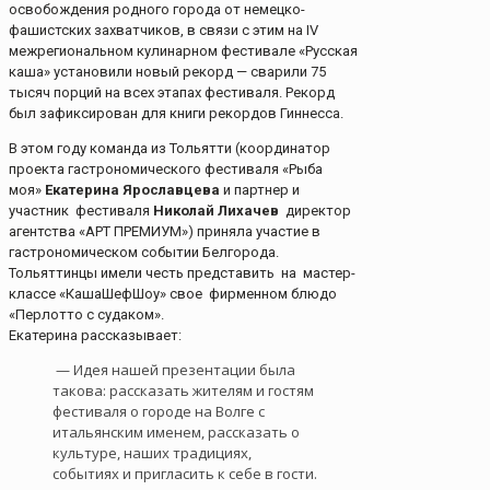
освобождения родного города от немецко-
фашистских захватчиков, в связи с этим на IV
межрегиональном кулинарном фестивале «Русская
каша» установили новый рекорд — сварили 75
тысяч порций на всех этапах фестиваля. Рекорд
был зафиксирован для книги рекордов Гиннесса.
В этом году команда из Тольятти (координатор
проекта гастрономического фестиваля «Рыба
моя»
Екатерина Ярославцева
и партнер и
участник фестиваля
Николай Лихачев
директор
агентства «АРТ ПРЕМИУМ») приняла участие в
гастрономическом событии Белгорода.
Тольяттинцы имели честь представить на мастер-
классе «КашаШефШоу» свое фирменном блюдо
«Перлотто с судаком».
Екатерина рассказывает:
— Идея нашей презентации была
такова: рассказать жителям и гостям
фестиваля о городе на Волге с
итальянским именем, рассказать о
культуре, наших традициях,
событиях и пригласить к себе в гости.