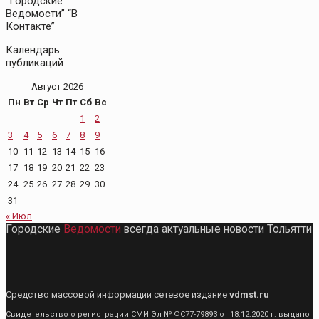
“Городские
Ведомости” “В
Контакте”
Календарь
публикаций
Август 2026
Пн
Вт
Ср
Чт
Пт
Сб
Вс
1
2
3
4
5
6
7
8
9
10
11
12
13
14
15
16
17
18
19
20
21
22
23
24
25
26
27
28
29
30
31
« Июл
Городские
Ведомости
всегда актуальные новости Тольятти
Средство массовой информации сетевое издание
vdmst.ru
Свидетельство о регистрации СМИ Эл № ФС77-79893 от 18.12.2020 г. выдано