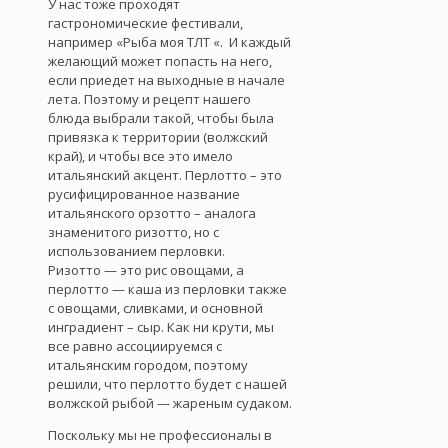
У нас тоже проходят
гастрономические фестивали,
например «Рыба моя ТЛТ «. И каждый
желающий может попасть на него,
если приедет на выходные в начале
лета. Поэтому и рецепт нашего
блюда выбрали такой, чтобы была
привязка к территории (волжский
край), и чтобы все это имело
итальянский акцент. Перлотто – это
русифицированное название
итальянского орзотто – аналога
знаменитого ризотто, но с
использованием перловки.
Ризотто — это рис овощами, а
перлотто — каша из перловки также
с овощами, сливками, и основной
инградиент – сыр. Как ни крути, мы
все равно ассоциируемся с
итальянским городом, поэтому
решили, что перлотто будет с нашей
волжской рыбой — жареным судаком.
Поскольку мы не профессионалы в