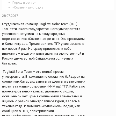
Город и регион
«Солнечная» лодка
28.07.2017
Студенческая команда Togliatti Solar Team (TST)
Тольяттинского государственного университета
успешно выступила на международных
соревнованиях «Солнечная регата». Они проходили
в Калининграде. Представители ТГУ участвовали в
них первый раз. Но сразу привлекли к себе
внимание – ведь они выступали на единственной в
России двухместной байдарке на солнечных
батареях.
Togliatti Solar Team – это новый проект
университета. В команде по созданию байдарок на
солнечных батареях заняты студенты и выпускники
института машиностроения (ИнМаш) ТГУ. Работа по
проектированию и конструированию лодки,
оснащенной четырьмя солнечными элементами и
ящиком с разной электроаппаратурой, велась в
течение года. Изюминка «cолнечной», лодки, как
сообщили в ТГУ, электрический
высокоэффективный двигатель мощностью 1,5 кВТ