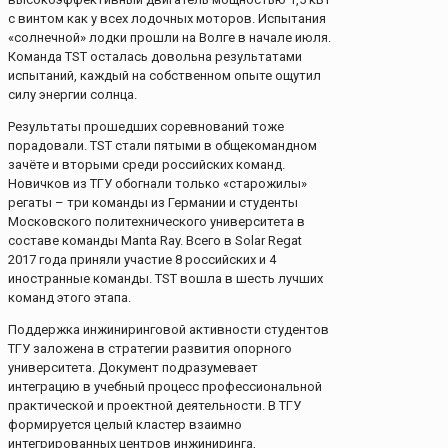
с винтом как у всех лодочных моторов. Испытания
«солнечной» лодки прошли на Волге в начале июля.
Команда TST осталась довольна результатами
испытаний, каждый на собственном опыте ощутил
силу энергии солнца.
Результаты прошедших соревнований тоже
порадовали. TST стали пятыми в общекомандном
зачёте и вторыми среди российских команд.
Новичков из ТГУ обогнали только «старожилы»
регаты – три команды из Германии и студенты
Московского политехнического университета в
составе команды Manta Ray. Всего в Solar Regat
2017 года приняли участие 8 российских и 4
иностранные команды. TST вошла в шесть лучших
команд этого этапа.
Поддержка инжиниринговой активности студентов
ТГУ заложена в стратегии развития опорного
университета. Документ подразумевает
интеграцию в учебный процесс профессиональной
практической и проектной деятельности. В ТГУ
формируется целый кластер взаимно
интегрированных центров инжиниринга,