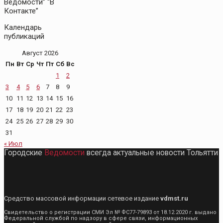
Ведомости” “В
Контакте”
Календарь
публикаций
Август 2026
Пн
Вт
Ср
Чт
Пт
Сб
Вс
1
2
3
4
5
6
7
8
9
10
11
12
13
14
15
16
17
18
19
20
21
22
23
24
25
26
27
28
29
30
31
« Июл
Городские
Ведомости
всегда актуальные новости Тольятти
Средство массовой информации сетевое издание
vdmst.ru
Свидетельство о регистрации СМИ Эл № ФС77-79893 от 18.12.2020 г. выдано
Федеральной службой по надзору в сфере связи, информационных