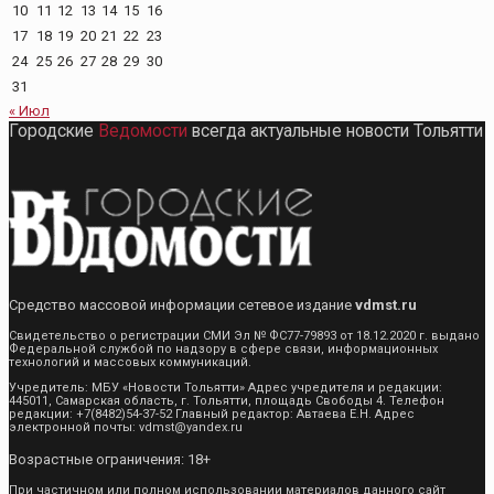
10
11
12
13
14
15
16
17
18
19
20
21
22
23
24
25
26
27
28
29
30
31
« Июл
Городские
Ведомости
всегда актуальные новости Тольятти
Средство массовой информации сетевое издание
vdmst.ru
Свидетельство о регистрации СМИ Эл № ФС77-79893 от 18.12.2020 г. выдано
Федеральной службой по надзору в сфере связи, информационных
технологий и массовых коммуникаций.
Учредитель: МБУ «Новости Тольятти» Адрес учредителя и редакции:
445011, Самарская область, г. Тольятти, площадь Свободы 4. Телефон
редакции: +7(8482)54-37-52 Главный редактор: Автаева Е.Н. Адрес
электронной почты: vdmst@yandex.ru
Возрастные ограничения: 18+
При частичном или полном использовании материалов данного сайт