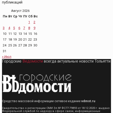
публикаций
Август 2026
Пн
Вт
Ср
Чт
Пт
Сб
Вс
1
2
3
4
5
6
7
8
9
10
11
12
13
14
15
16
17
18
19
20
21
22
23
24
25
26
27
28
29
30
31
« Июл
Городские
Ведомости
всегда актуальные новости Тольятти
Средство массовой информации сетевое издание
vdmst.ru
Свидетельство о регистрации СМИ Эл № ФС77-79893 от 18.12.2020 г. выдано
Федеральной службой по надзору в сфере связи, информационных