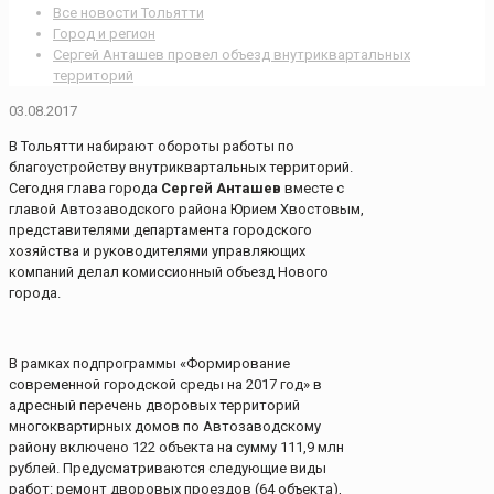
Все новости Тольятти
Город и регион
Сергей Анташев провел объезд внутриквартальных
территорий
03.08.2017
В Тольятти набирают обороты работы по
благоустройству внутриквартальных территорий.
Сегодня глава города
Сергей Анташев
вместе с
главой Автозаводского района Юрием Хвостовым,
представителями департамента городского
хозяйства и руководителями управляющих
компаний делал комиссионный объезд Нового
города.
В рамках подпрограммы «Формирование
современной городской среды на 2017 год» в
адресный перечень дворовых территорий
многоквартирных домов по Автозаводскому
району включено 122 объекта на сумму 111,9 млн
рублей. Предусматриваются следующие виды
работ: ремонт дворовых проездов (64 объекта),