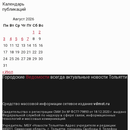
Календарь
публикаций
Август 2026
Пн
Вт
Ср
Чт
Пт
Сб
Вс
1
2
3
4
5
6
7
8
9
10
11
12
13
14
15
16
17
18
19
20
21
22
23
24
25
26
27
28
29
30
31
« Июл
Городские
Ведомости
всегда актуальные новости Тольятти
Средство массовой информации сетевое издание
vdmst.ru
Свидетельство о регистрации СМИ Эл № ФС77-79893 от 18.12.2020 г. выдано
Федеральной службой по надзору в сфере связи, информационных
технологий и массовых коммуникаций.
Учредитель: МБУ «Новости Тольятти» Адрес учредителя и редакции:
445011, Самарская область, г. Тольятти, площадь Свободы 4. Телефон