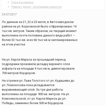
Город и регион
Ремонт дорог: последние новости
24.07.2017
По данным за 21, 22 и 23 июля, в Автозаводском
районе на ул. Борковской было отфрезеровано 14
тыс кв. метров. Таким образом, на текущий момент
выполнена почти половина данного вида работ –
более 32 тыс кв. м из 66 тыс кв м запланированных
на этом участке.
На ул. Карла Маркса за прошедший период
подрядчики произвели укладку верхнего слоя
асфальта на площади 4 тыс кв м, демонтировали
700 метров бордюров.
На отрезке ул. Льва Толстого от ул. Кудашева до
ул. Ломоносова пока укладывается
выравнивающий слой. За три дня работы
выполнены на площади 900 кв. метров. На ул.
Комсомольской, от ул. Карла Маркса до ул.
Победы, заменено более 500 м бордюров.