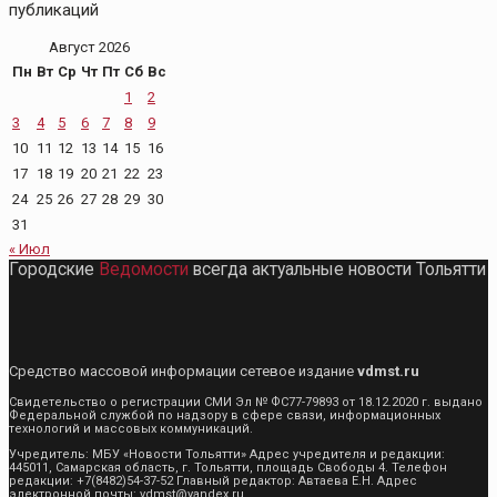
публикаций
Август 2026
Пн
Вт
Ср
Чт
Пт
Сб
Вс
1
2
3
4
5
6
7
8
9
10
11
12
13
14
15
16
17
18
19
20
21
22
23
24
25
26
27
28
29
30
31
« Июл
Городские
Ведомости
всегда актуальные новости Тольятти
Средство массовой информации сетевое издание
vdmst.ru
Свидетельство о регистрации СМИ Эл № ФС77-79893 от 18.12.2020 г. выдано
Федеральной службой по надзору в сфере связи, информационных
технологий и массовых коммуникаций.
Учредитель: МБУ «Новости Тольятти» Адрес учредителя и редакции:
445011, Самарская область, г. Тольятти, площадь Свободы 4. Телефон
редакции: +7(8482)54-37-52 Главный редактор: Автаева Е.Н. Адрес
электронной почты: vdmst@yandex.ru