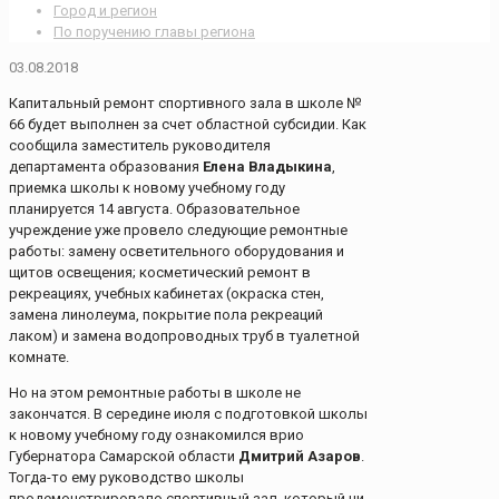
Город и регион
По поручению главы региона
03.08.2018
Капитальный ремонт спортивного зала в школе №
66 будет выполнен за счет областной субсидии. Как
сообщила заместитель руководителя
департамента образования
Елена Владыкина
,
приемка школы к новому учебному году
планируется 14 августа. Образовательное
учреждение уже провело следующие ремонтные
работы: замену осветительного оборудования и
щитов освещения; косметический ремонт в
рекреациях, учебных кабинетах (окраска стен,
замена линолеума, покрытие пола рекреаций
лаком) и замена водопроводных труб в туалетной
комнате.
Но на этом ремонтные работы в школе не
закончатся. В середине июля с подготовкой школы
к новому учебному году ознакомился врио
Губернатора Самарской области
Дмитрий Азаров
.
Тогда-то ему руководство школы
продемонстрировало спортивный зал, который ни