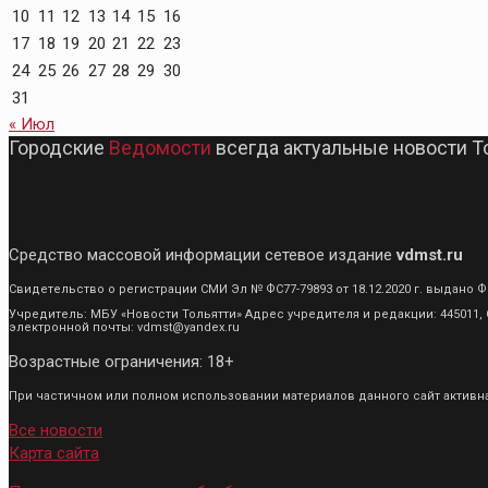
10
11
12
13
14
15
16
17
18
19
20
21
22
23
24
25
26
27
28
29
30
31
« Июл
Городские
Ведомости
всегда актуальные новости Т
Средство массовой информации сетевое издание
vdmst.ru
Свидетельство о регистрации СМИ Эл № ФС77-79893 от 18.12.2020 г. выдан
Учредитель: МБУ «Новости Тольятти» Адрес учредителя и редакции: 445011, С
электронной почты: vdmst@yandex.ru
Возрастные ограничения: 18+
При частичном или полном использовании материалов данного сайт активная
Все новости
Карта сайта