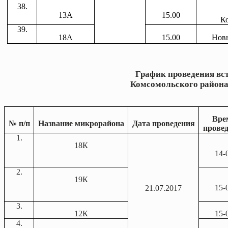
38.
13А
15.00
Ко
39.
18А
15.00
Новы
График
проведения вс
Комсомольского района 
Вре
№
п
/
п
Название микрорайона
Дата проведения
прове
1.
18К
14-
2.
19К
15-
21.07.2017
3.
12К
15-
4.