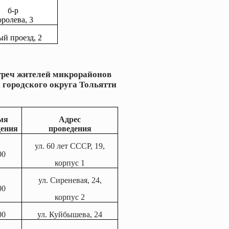
б-р
ролева, 3
й проезд, 2
треч жителей микрорайонов
городского округа Тольятти
мя
Адрес
дения
проведения
ул. 60 лет СССР, 19,
00
корпус 1
ул. Сиреневая, 24,
00
корпус 2
00
ул. Куйбышева, 24