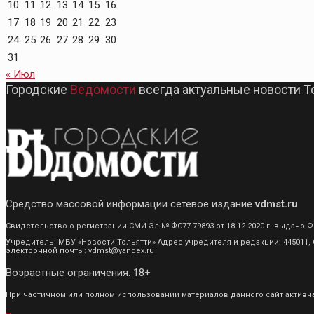
10
11
12
13
14
15
16
17
18
19
20
21
22
23
24
25
26
27
28
29
30
31
« Июл
Городские
Ведомости
всегда актуальные новости Т
Средство массовой информации сетевое издание
vdmst.ru
Свидетельство о регистрации СМИ Эл № ФС77-79893 от 18.12.2020 г. выдан
Учредитель: МБУ «Новости Тольятти» Адрес учредителя и редакции: 445011, С
электронной почты: vdmst@yandex.ru
Возрастные ограничения: 18+
При частичном или полном использовании материалов данного сайт активная