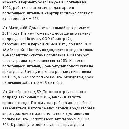
нижнего и верхнего розлива уже выполнена на
100%, работы по стоякам, радиаторам и
полотенцесушителям в квартирах сильно отстают,
их готовность — 45%.
Ул. Мира, д.68. Дом в региональной программе с
2014 года. И в нем тоже пришлось делать замену
подрядчика. На смену ООО «Ремстрой»,
работавшего в период 2014-2015гг., пришло ООО
«Амбистрой». Новому подрядчику тоже досталась
в «наследство» система отопления. В квартирах
стояки, радиаторы заменены на 25%. К замене
полотенцесушителей, и ремонту теплового узла не
приступали. Замену верхнего розлива выполнена
на 100%, а нижнего только на 10%. Между тем, срок
окончания работ также 9 октября
Ул. Октябрьская, д.59. Договор строительного
подряда заключен с ООО «Девон» в августе
прошлого года. В этом июле работа должна была
завершиться. В итоге сейчас стояки и радиаторы в
квартирах демонтированы, а новых установили
только на 10%. Полотенцесушители заменены на
80%. К ремонту теплового узла не приступали.