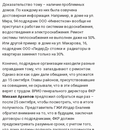
Доказательство тому – наличие проблемных
домов. По каждому из них была озвучена
достоверная информация. Например, в доме на ул.
Мира, 94 подрядчик ООО «Инвестком» вообще не
приступал к работам по системам водоснабжения,
водоотведения и электроснабжения. Ремонт
системы теплоснабжения не выполнен даже на 50%.
Или другой пример: в доме на ул. Макарова, 16,
подрядчик ООО «ЛидерД» стояки и радиаторы в
квартирах заменил только на 30%.
Конечно, подрядные организации находили разные
оправдания тому, что запаздывают с ремонтом.
Однако все как один дали обещания, что уложатся
до 15 сентября. Главы районов, присутствовавшие
на совещание, не скрывали, что в эти обещания
верят с трудом. ВРИО генерального директора ФКР
Михаил Архипов
предложил собраться еще раз –
после 25 сентября, чтобы посмотреть, что в итоге
получилось. Представитель ГЖИ Илдар Еналеев
обратил внимание на то, что в будущем, заключая
договоры с подрядчиками, ФКР должен
предусматривать разумные сроки, с учетом того,
что дома должны получать паспорта готовности в