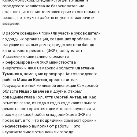
Комсомольском. Специалисты департамента
городского хозяйства не безосновательно
полагают, что в них возможен срыв отопительного
сезона, потому что работы не успеют закончить
вовремя.
В работе совещания приняли участие руководители
подрядных организаций, создавших проблемные
ситуации на жилых домах, представители Фонда
капитального ремонта (ФКР), консультант
Управления капитального ремонта
и реформирования ЖКХ министерства
энергетики и ЖКХ Самарской области
Светлана
Туманова
, помощник прокурора Автозаводского
района
Михаил Кротов
, представитель
Государственной жилищной инспекции Самарской
области
Илдар Еналеев
и другие. Открыл
совещание глава Тольятти
Сергей Анташев
. Как
отметил глава, из года в год в ходе капитального
ремонта повторяются одни и те же нарушения, и,
похоже, никакой работы над ошибками ФКР не
проводит, и то, что подрядчики срывают сроки и
некачественно выполняют работы – это
неуважительное отношение к городу.