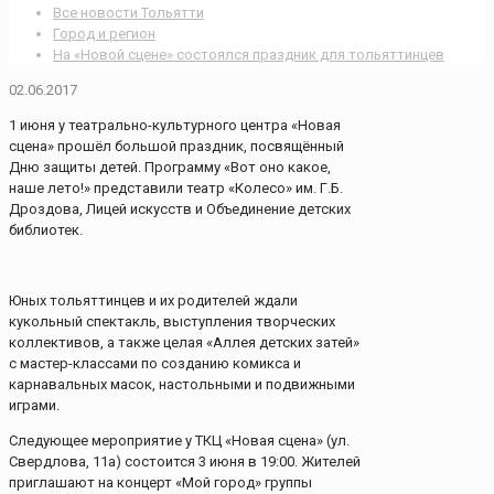
Все новости Тольятти
Город и регион
На «Новой сцене» состоялся праздник для тольяттинцев
02.06.2017
1 июня у театрально-культурного центра «Новая
сцена» прошёл большой праздник, посвящённый
Дню защиты детей. Программу «Вот оно какое,
наше лето!» представили театр «Колесо» им. Г.Б.
Дроздова, Лицей искусств и Объединение детских
библиотек.
Юных тольяттинцев и их родителей ждали
кукольный спектакль, выступления творческих
коллективов, а также целая «Аллея детских затей»
с мастер-классами по созданию комикса и
карнавальных масок, настольными и подвижными
играми.
Следующее мероприятие у ТКЦ «Новая сцена» (ул.
Свердлова, 11а) состоится 3 июня в 19:00. Жителей
приглашают на концерт «Мой город» группы