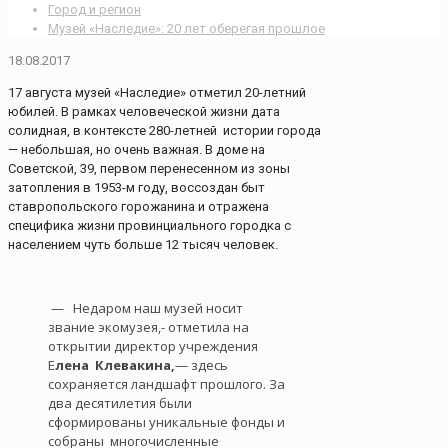
Город и регион
Музей «Наследие»: 20 лет оберегая прошлое
18.08.2017
17 августа музей «Наследие» отметил 20-летний
юбилей. В рамках человеческой жизни дата
солидная, в контексте 280-летней истории города
— небольшая, но очень важная. В доме на
Советской, 39, первом перенесенном из зоны
затопления в 1953-м году, воссоздан быт
ставропольского горожанина и отражена
специфика жизни провинциального городка с
населением чуть больше 12 тысяч человек.
— Недаром наш музей носит
звание экомузея,- отметила на
открытии директор учреждения
Е
лена Клевакина,
— здесь
сохраняется ландшафт прошлого. За
два десятилетия были
сформированы уникальные фонды и
собраны многочисленные