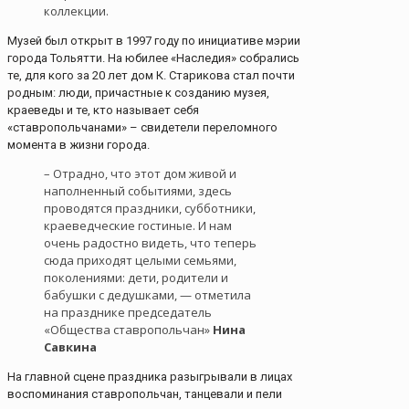
коллекции.
Музей был открыт в 1997 году по инициативе мэрии
города Тольятти. На юбилее «Наследия» собрались
те, для кого за 20 лет дом К. Старикова стал почти
родным: люди, причастные к созданию музея,
краеведы и те, кто называет себя
«ставропольчанами» – свидетели переломного
момента в жизни города.
– Отрадно, что этот дом живой и
наполненный событиями, здесь
проводятся праздники, субботники,
краеведческие гостиные. И нам
очень радостно видеть, что теперь
сюда приходят целыми семьями,
поколениями: дети, родители и
бабушки с дедушками, — отметила
на празднике председатель
«Общества ставропольчан»
Нина
Савкина
На главной сцене праздника разыгрывали в лицах
воспоминания ставропольчан, танцевали и пели