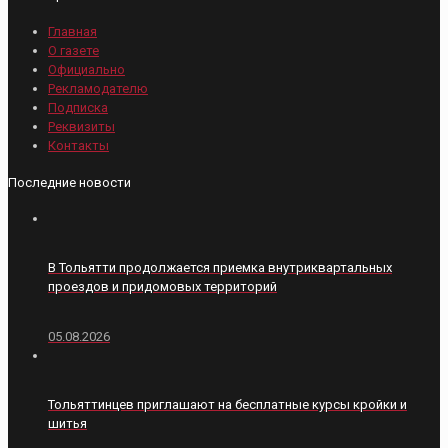
Главная
О газете
Официально
Рекламодателю
Подписка
Реквизиты
Контакты
Последние новости
В Тольятти продолжается приемка внутриквартальных
проездов и придомовых территорий
05.08.2026
Тольяттинцев приглашают на бесплатные курсы кройки и
шитья