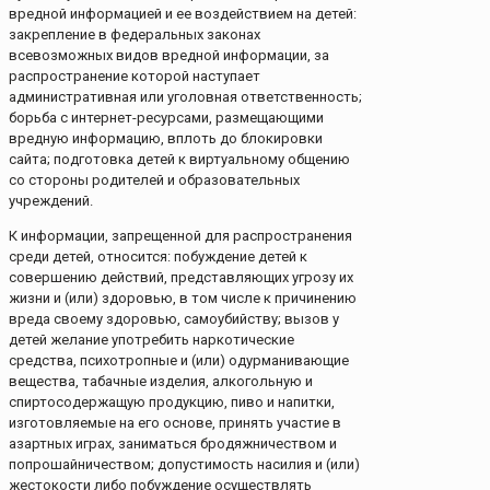
вредной информацией и ее воздействием на детей:
закрепление в федеральных законах
всевозможных видов вредной информации, за
распространение которой наступает
административная или уголовная ответственность;
борьба с интернет-ресурсами, размещающими
вредную информацию, вплоть до блокировки
сайта; подготовка детей к виртуальному общению
со стороны родителей и образовательных
учреждений.
К информации, запрещенной для распространения
среди детей, относится: побуждение детей к
совершению действий, представляющих угрозу их
жизни и (или) здоровью, в том числе к причинению
вреда своему здоровью, самоубийству; вызов у
детей желание употребить наркотические
средства, психотропные и (или) одурманивающие
вещества, табачные изделия, алкогольную и
спиртосодержащую продукцию, пиво и напитки,
изготовляемые на его основе, принять участие в
азартных играх, заниматься бродяжничеством и
попрошайничеством; допустимость насилия и (или)
жестокости либо побуждение осуществлять