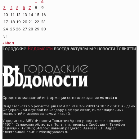
1
2
3
4
5
6
7
8
9
10
11
12
13
14
15
16
17
18
19
20
21
22
23
24
25
26
27
28
29
30
31
« Июл
Городские
Ведомости
всегда актуальные новости Тольятти
Средство массовой информации сетевое издание
vdmst.ru
Свидетельство о регистрации СМИ Эл № ФС77-79893 от 18.12.2020 г. выдано
Федеральной службой по надзору в сфере связи, информационных
технологий и массовых коммуникаций.
Учредитель: МБУ «Новости Тольятти» Адрес учредителя и редакции:
445011, Самарская область, г. Тольятти, площадь Свободы 4. Телефон
редакции: +7(8482)54-37-52 Главный редактор: Автаева Е.Н. Адрес
электронной почты: vdmst@yandex.ru