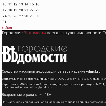
10
11
12
13
14
15
16
17
18
19
20
21
22
23
24
25
26
27
28
29
30
31
« Июл
Городские
Ведомости
всегда актуальные новости Т
Средство массовой информации сетевое издание
vdmst.ru
Свидетельство о регистрации СМИ Эл № ФС77-79893 от 18.12.2020 г. выдан
Учредитель: МБУ «Новости Тольятти» Адрес учредителя и редакции: 445011, С
электронной почты: vdmst@yandex.ru
Возрастные ограничения: 18+
При частичном или полном использовании материалов данного сайт активная