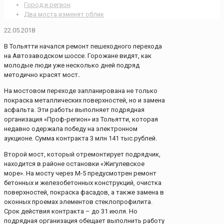
Город и регион
Два моста изменят облик
22.05.2018
В Тольятти начался ремонт пешеходного перехода
на Автозаводском шоссе. Горожане видят, как
молодые люди уже несколько дней подряд
методично красят мост
.
На мостовом переходе запланирована не только
покраска металлических поверхностей, но и замена
асфальта. Эти работы выполняет подрядная
организация «Проф-регион» из Тольятти, которая
недавно одержала победу на электронном
аукционе. Сумма контракта 3 млн 141 тыс.рублей.
Второй мост, который отремонтирует подрядчик,
находится в районе остановки «Жигулевское
море». На мосту через М-5 предусмотрен ремонт
бетонных и железобетонных конструкций, очистка
поверхностей, покраска фасадов, а также замена в
оконных проемах элементов стеклопрофилита.
Срок действия контракта – до 31 июля. Но
подрядная организация обещает выполнить работу