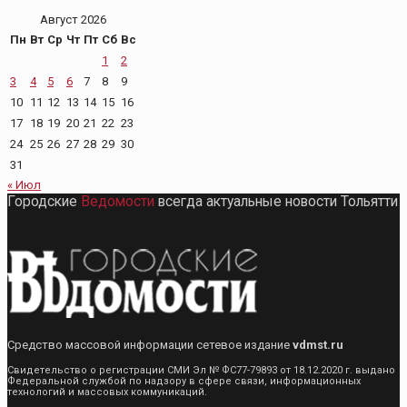
Август 2026
Пн
Вт
Ср
Чт
Пт
Сб
Вс
1
2
3
4
5
6
7
8
9
10
11
12
13
14
15
16
17
18
19
20
21
22
23
24
25
26
27
28
29
30
31
« Июл
Городские
Ведомости
всегда актуальные новости Тольятти
Средство массовой информации сетевое издание
vdmst.ru
Свидетельство о регистрации СМИ Эл № ФС77-79893 от 18.12.2020 г. выдано
Федеральной службой по надзору в сфере связи, информационных
технологий и массовых коммуникаций.