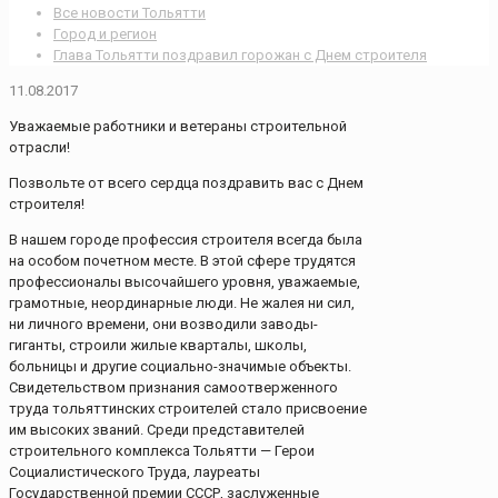
Все новости Тольятти
Город и регион
Глава Тольятти поздравил горожан с Днем строителя
11.08.2017
Уважаемые работники и ветераны строительной
отрасли!
Позвольте от всего сердца поздравить вас с Днем
строителя!
В нашем городе профессия строителя всегда была
на особом почетном месте. В этой сфере трудятся
профессионалы высочайшего уровня, уважаемые,
грамотные, неординарные люди. Не жалея ни сил,
ни личного времени, они возводили заводы-
гиганты, строили жилые кварталы, школы,
больницы и другие социально-значимые объекты.
Свидетельством признания самоотверженного
труда тольяттинских строителей стало присвоение
им высоких званий. Среди представителей
строительного комплекса Тольятти — Герои
Социалистического Труда, лауреаты
Государственной премии СССР, заслуженные