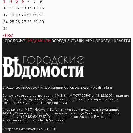
3
4
5
6
7
8
9
10
11
12
13
14
15
16
17
18
19
20
21
22
23
24
25
26
27
28
29
30
31
« Июл
Городские
Ведомости
всегда актуальные новости Тольятти
Средство массовой информации сетевое издание
vdmst.ru
Свидетельство о регистрации СМИ Эл № ФС77-79893 от 18.12.2020 г. выдано
Федеральной службой по надзору в сфере связи, информационных
технологий и массовых коммуникаций.
Учредитель: МБУ «Новости Тольятти» Адрес учредителя и редакции:
445011, Самарская область, г. Тольятти, площадь Свободы 4. Телефон
редакции: +7(8482)54-37-52 Главный редактор: Автаева Е.Н. Адрес
электронной почты: vdmst@yandex.ru
Возрастные ограничения: 18+