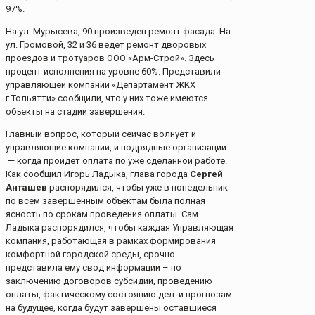
97%.
На ул. Мурысева, 90 произведен ремонт фасада. На
ул. Громовой, 32 и 36 ведет ремонт дворовых
проездов и тротуаров ООО «Арм-Строй». Здесь
процент исполнения на уровне 60%. Представили
управляющей компании «Департамент ЖКХ
г.Тольятти» сообщили, что у них тоже имеются
объекты на стадии завершения.
Главный вопрос, который сейчас волнует и
управляющие компании, и подрядные организации
— когда пройдет оплата по уже сделанной работе.
Как сообщил Игорь Ладыка, глава города
Сергей
Анташев
распорядился, чтобы уже в понедельник
по всем завершенным объектам была полная
ясность по срокам проведения оплаты. Сам
Ладыка распорядился, чтобы каждая Управляющая
компания, работающая в рамках формирования
комфортной городской среды, срочно
представила ему свод информации – по
заключению договоров субсидий, проведению
оплаты, фактическому состоянию дел и прогнозам
на будущее, когда будут завершены оставшиеся