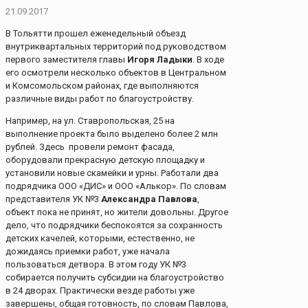
21.09.2017
В Тольятти прошел еженедельный объезд
внутриквартальных территорий под руководством
первого заместителя главы
Игоря Ладыки
. В ходе
его осмотрели несколько объектов в Центральном
и Комсомольском районах, где выполняются
различные виды работ по благоустройству.
Например, на ул. Ставропольская, 25 на
выполнение проекта было выделено более 2 млн
рублей. Здесь провели ремонт фасада,
оборудовали прекрасную детскую площадку и
установили новые скамейки и урны. Работали два
подрядчика ООО «ДИС» и ООО «Алькор». По словам
представителя УК №3
Александра Павлова
,
объект пока не принят, но жители довольны. Другое
дело, что подрядчики беспокоятся за сохранность
детских качелей, которыми, естественно, не
дожидаясь приемки работ, уже начала
пользоваться детвора. В этом году УК №3
собирается получить субсидии на благоустройство
в 24 дворах. Практически везде работы уже
завершены, общая готовность, по словам Павлова,