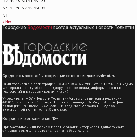
17
18
19
20
21
22
23
24
25
26
27
28
29
30
31
« Июл
Городские
Ведомости
всегда актуальные новости Тольятти
Средство массовой информации сетевое издание
vdmst.ru
Свидетельство о регистрации СМИ Эл № ФС77-79893 от 18.12.2020 г. выдано
Федеральной службой по надзору в сфере связи, информационных
технологий и массовых коммуникаций.
Учредитель: МБУ «Новости Тольятти» Адрес учредителя и редакции:
445011, Самарская область, г. Тольятти, площадь Свободы 4. Телефон
редакции: +7(8482)54-37-52 Главный редактор: Автаева Е.Н. Адрес
электронной почты: vdmst@yandex.ru
Возрастные ограничения: 18+
При частичном или полном использовании материалов данного сайт
активная ссылка на материал сайта - обязательна!