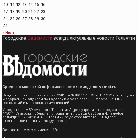
10
11
12
13
14
15
16
17
18
19
20
21
22
23
24
25
26
27
28
29
30
31
« Июл
Городские
Ведомости
всегда актуальные новости Тольятти
Средство массовой информации сетевое издание
vdmst.ru
Свидетельство о регистрации СМИ Эл № ФС77-79893 от 18.12.2020 г. выдано
Федеральной службой по надзору в сфере связи, информационных
технологий и массовых коммуникаций.
Учредитель: МБУ «Новости Тольятти» Адрес учредителя и редакции:
445011, Самарская область, г. Тольятти, площадь Свободы 4. Телефон
редакции: +7(8482)54-37-52 Главный редактор: Автаева Е.Н. Адрес
электронной почты: vdmst@yandex.ru
Возрастные ограничения: 18+