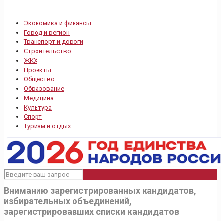
Экономика и финансы
Город и регион
Транспорт и дороги
Строительство
ЖКХ
Проекты
Общество
Образование
Медицина
Культура
Спорт
Туризм и отдых
Вниманию зарегистрированных кандидатов,
избирательных объединений,
зарегистрировавших списки кандидатов