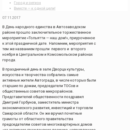
Город и регион
Вместе — к одной цели!
07.11.2017
В День народного единства в Автозаводском
районе прошло заключительное торжественное
мероприятие «Тольятти — наш дом!», приуроченное
к этой праздничной дате. Напомним, мероприятия с
тем же названием прошли первого и второго
ноября в Центральном и Комсомольском районах
города.
В праздничный день в зале Дворца культуры,
искусства и творчества собрались самые
активные жители Автограда, в числе которых были
старшие по домам, председатели ТОСов и
общественных советов микрорайонов.
Представителей общественности поздравил
Дмитрий Горбунов, заместитель министра
экономического развития, инвестиций и торговли
Самарской области. Он же вручил почетные
грамоты от областного правительства
председателям советов многоквартирных домов
«за активную гражданскую позицию, направленную