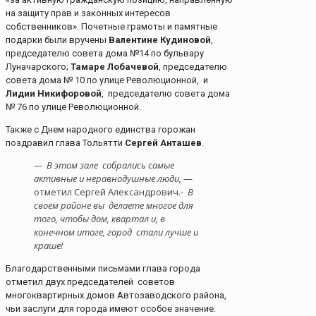
на защиту прав и законных интересов
собственников». Почетные грамоты и памятные
подарки были вручены
Валентине Кудиновой
,
председателю совета дома №14 по бульвару
Луначарского;
Тамаре Лобачевой
, председателю
совета дома № 10 по улице Революционной, и
Лидии Никифоровой
, председателю совета дома
№ 76 по улице Революционной.
Также с Днем народного единства горожан
поздравил глава Тольятти
Сергей Анташев
.
— В этом зале собрались самые
активные и неравнодушные люди,
—
отметил Сергей Александрович.-
В
своем районе вы делаете многое для
того, чтобы дом, квартал и, в
конечном итоге, город стали лучше и
краше!
Благодарственными письмами глава города
отметил двух председателей советов
многоквартирных домов Автозаводского района,
чьи заслуги для города имеют особое значение.