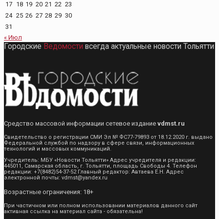
17
18
19
20
21
22
23
24
25
26
27
28
29
30
31
« Июл
Городские
Ведомости
всегда актуальные новости Тольятти
Средство массовой информации сетевое издание
vdmst.ru
Свидетельство о регистрации СМИ Эл № ФС77-79893 от 18.12.2020 г. выдано
Федеральной службой по надзору в сфере связи, информационных
технологий и массовых коммуникаций.
Учредитель: МБУ «Новости Тольятти» Адрес учредителя и редакции:
445011, Самарская область, г. Тольятти, площадь Свободы 4. Телефон
редакции: +7(8482)54-37-52 Главный редактор: Автаева Е.Н. Адрес
электронной почты: vdmst@yandex.ru
Возрастные ограничения: 18+
При частичном или полном использовании материалов данного сайт
активная ссылка на материал сайта - обязательна!